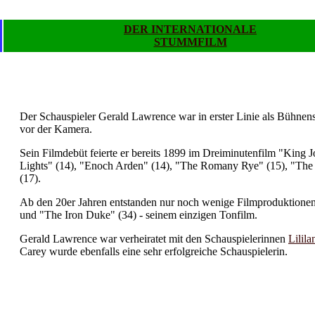
DER INTERNATIONALE
STUMMFILM
.
.
Der Schauspieler Gerald Lawrence war in erster Linie als Bühnensc
vor der Kamera.
Sein Filmdebüt feierte er bereits 1899 im Dreiminutenfilm "King 
Lights" (14), "Enoch Arden" (14), "The Romany Rye" (15), "The 
(17).
Ab den 20er Jahren entstanden nur noch wenige Filmproduktionen, 
und "The Iron Duke" (34) - seinem einzigen Tonfilm.
Gerald Lawrence war verheiratet mit den Schauspielerinnen
Lilila
Carey wurde ebenfalls eine sehr erfolgreiche Schauspielerin.