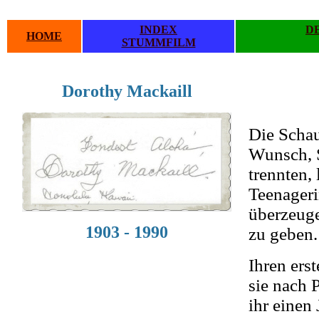
INDEX
D
HOME
STUMMFILM
Dorothy Mackaill
.
.
Die Schau
Wunsch, S
trennten, 
Teenageri
überzeuge
1903 - 1990
zu geben.
Ihren ers
sie nach 
ihr einen