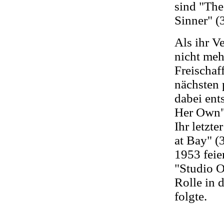
sind "The
Sinner" (
Als ihr V
nicht meh
Freischaf
nächsten
dabei ent
Her Own" 
Ihr letzt
at Bay" (
1953 feie
"Studio O
Rolle in 
folgte.