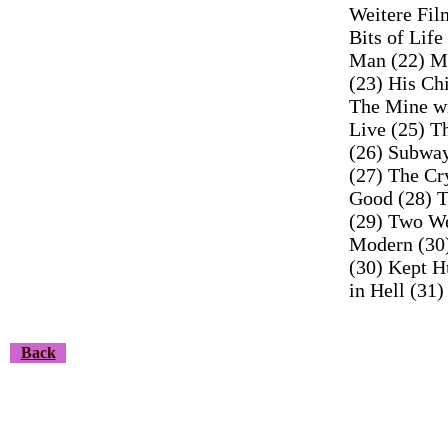
Weitere Fil
Bits of Lif
Man (22) Mi
(23) His Ch
The Mine wi
Live (25) T
(26) Subway
(27) The Cr
Good (28) T
(29) Two We
Modern (30)
(30) Kept H
in Hell (31)
Back