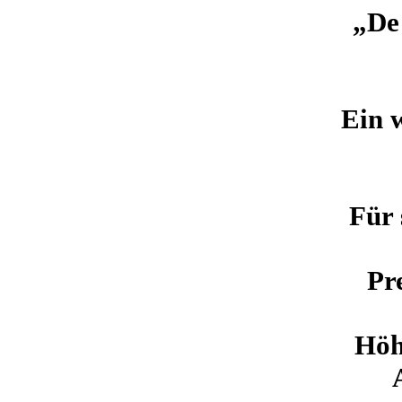
„De
Ein w
Für 
Pr
Höh