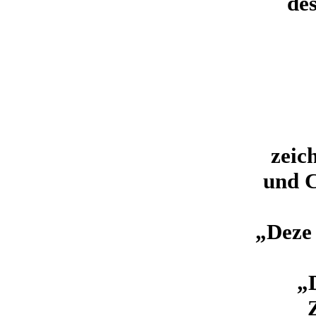
de
zeic
und C
„Deze 
„D