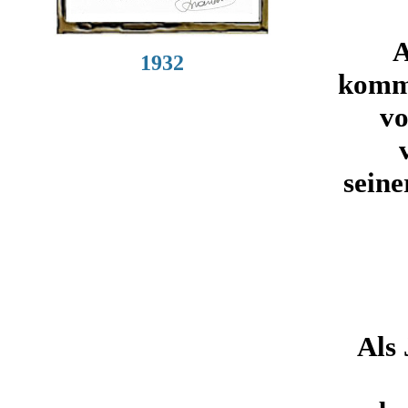
A
1932
komme
vo
seine
Als 