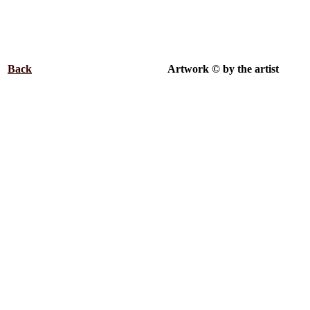
Back
.................................................
Artwork © by the artist