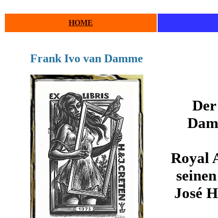
HOME
Frank Ivo van Damme
Der
Damm
Royal 
seinen
José H