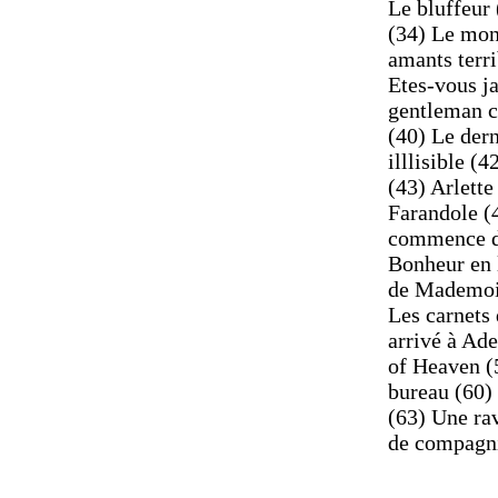
Le bluffeur
(34) Le mon
amants terri
Etes-vous j
gentleman c
(40) Le dern
illlisible 
(43) Arlette
Farandole (4
commence de
Bonheur en 
de Mademois
Les carnets
arrivé à Ad
of Heaven (
bureau (60) 
(63) Une rav
de compagni