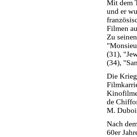
Mit dem T
und er wu
französis
Filmen auf
Zu seinen
"Monsieur
(31), "Jew
(34), "Sa
Die Krieg
Filmkarri
Kinofilme
de Chiffo
M. Dubois
Nach dem 
60er Jahr