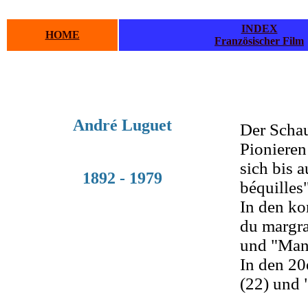
INDEX
HOME
Französischer Film
.
.
André Luguet
Der Schau
Pionieren
sich bis 
1892 - 1979
béquilles"
In den ko
du margra
und "Man
In den 20
(22) und 