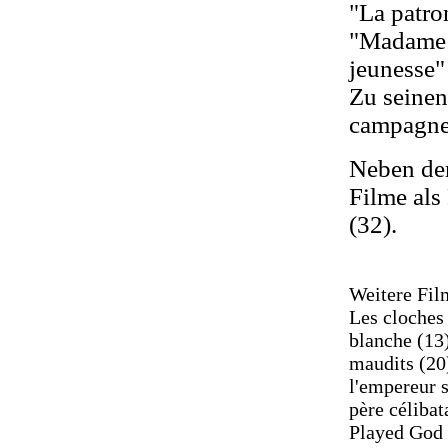
"La patro
"Madame d
jeunesse"
Zu seinen
campagne"
Neben der
Filme als
(32).
Weitere Fil
Les cloches 
blanche (13
maudits (20
l'empereur s
père céliba
Played God 