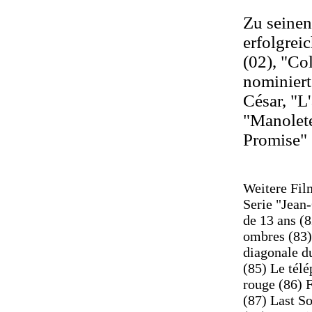
Zu seinen
erfolgrei
(02), "Co
nominiert
César, "L
"Manolete
Promise" 
Weitere Fil
Serie "Jean-
de 13 ans (8
ombres (83)
diagonale d
(85) Le tél
rouge (86) 
(87) Last S