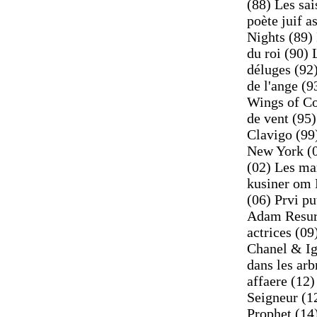
(88) Les sai
poète juif a
Nights (89)
du roi (90) 
déluges (92)
de l'ange (9
Wings of Co
de vent (95
Clavigo (99
New York (0
(02) Les ma
kusiner om 
(06) Prvi p
Adam Resurr
actrices (0
Chanel & Ig
dans les ar
affaere (12)
Seigneur (1
Prophet (14