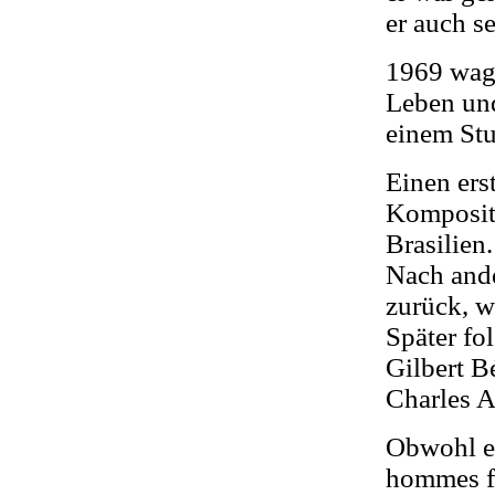
er auch s
1969 wagt
Leben und
einem Stu
Einen erst
Kompositi
Brasilien
Nach ande
zurück, w
Später fo
Gilbert B
Charles A
Obwohl er
hommes fl