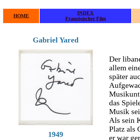
INDEX
HOME
Französischer Film
Gabriel Yared
.
.
Der liban
allem ein
später au
Aufgewach
Musikunte
das Spie
Musik sei
Als sein 
Platz als 
1949
er war ge