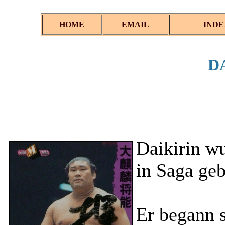
HOME
EMAIL
INDE
D
.
.
Daikirin w
in Saga geb
Er begann s