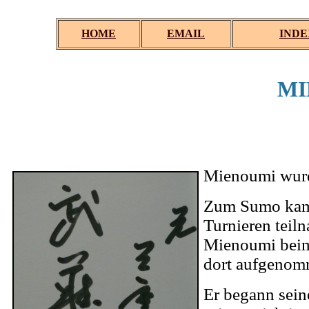
HOME
EMAIL
INDE
MI
.
.
Mienoumi wurd
Zum Sumo kam e
Turnieren teil
Mienoumi beim
dort aufgenom
Er begann sein